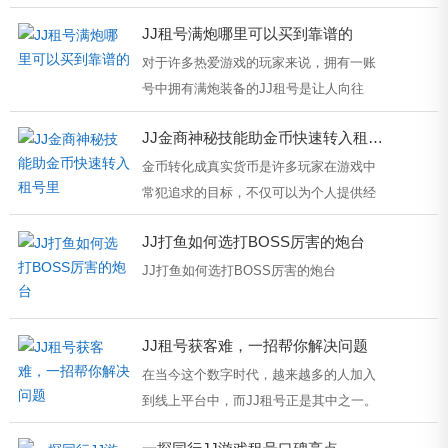
和最高的竞争优势。然而，随着越来越...
JJ租号满炮哪里可以买到靠谱的
对于许多热爱游戏的玩家来说，拥有一账
号中拥有满炮装备的JJ租号是让人向往
的。然而，对于那些想要买到靠谱的JJ...
JJ金商神秘技能助金币快速转入租号里
金币转化成真实货币是许多玩家在游戏中
常犯追求的目标，不仅可以为个人提供经
济上的实质支持，还可以在游戏中体...
JJ打鱼如何选打BOSS厉害的炮台
JJ打鱼如何选打BOSS厉害的炮台
在JJ打鱼这款游戏中，玩家们都追求着打
JJ租号获客难，一招帮你解决问题
BOSS的刺激和快感。但是，如何选择合适
在当今这个数字时代，越来越多的人加入
的...
到线上平台中，而JJ租号正是其中之一。
JJ租号是一家专业的账号租赁平台，提...