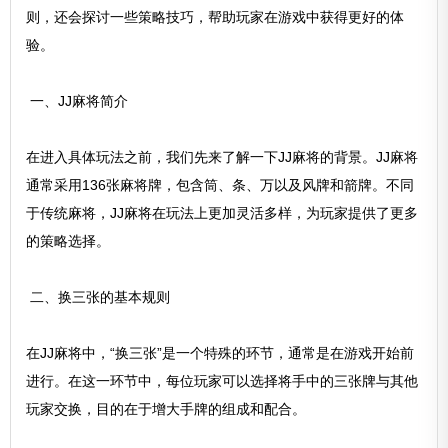
则，还会探讨一些策略技巧，帮助玩家在游戏中获得更好的体
验。
一、JJ麻将简介
在进入具体玩法之前，我们先来了解一下JJ麻将的背景。JJ麻将
通常采用136张麻将牌，包含筒、条、万以及风牌和箭牌。不同
于传统麻将，JJ麻将在玩法上更加灵活多样，为玩家提供了更多
的策略选择。
二、换三张的基本规则
在JJ麻将中，“换三张”是一个特殊的环节，通常是在游戏开始前
进行。在这一环节中，每位玩家可以选择将手中的三张牌与其他
玩家交换，目的在于增大手牌的组成和配合。