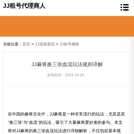
JJ租号代理商人
当前位置：
首页
>
JJ游戏资讯
>
JJ租号捕鱼
JJ麻将换三张血流玩法规则详解
发布时间：2024-10-29
在中国的麻将文化中，JJ麻将是一种非常流行的玩法，尤其是其
“换三张”与“血流”的玩法，吸引了大量麻将爱好者的参与。本文
将对JJ麻将的换三张血流玩法进行详细解析，不仅包括基本规