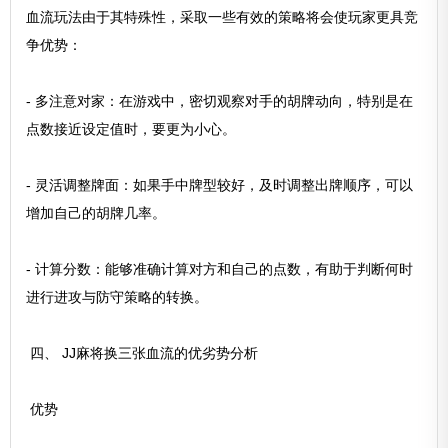
血流玩法由于其特殊性，采取一些有效的策略将会使玩家更具竞
争优势：
- 多注意对家：在游戏中，密切观察对手的胡牌动向，特别是在
点数接近设定值时，要更为小心。
- 灵活调整牌面：如果手中牌型较好，及时调整出牌顺序，可以
增加自己的胡牌几率。
- 计算分数：能够准确计算对方和自己的点数，有助于判断何时
进行进攻与防守策略的转换。
四、 JJ麻将换三张血流的优劣势分析
优势