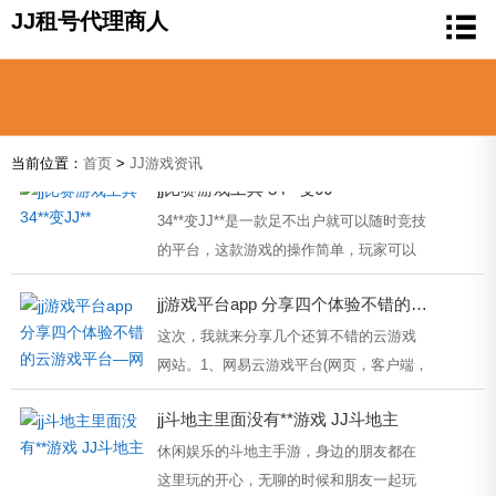
JJ租号代理商人
当前位置：
首页
>
JJ游戏资讯
jj比赛游戏工具 34**变JJ**
34**变JJ**是一款足不出户就可以随时竞技
的平台，这款游戏的操作简单，玩家可以
随时的进入游戏中，这里还有实时的...
jj游戏平台app 分享四个体验不错的云游戏平台—网易云游戏、腾讯云游戏、菜鸡云游戏、格莱云游戏
这次，我就来分享几个还算不错的云游戏
网站。1、网易云游戏平台(网页，客户端，
手机端)目前体验最好的一个云游戏...
jj斗地主里面没有**游戏 JJ斗地主
休闲娱乐的斗地主手游，身边的朋友都在
这里玩的开心，无聊的时候和朋友一起玩