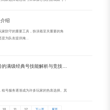
况下。...
路介绍
为玩家防守的重要工具，扮演着至关重要的角
是为队友提供掩...
租号玩家必看：JJ租号的满级经典号技能解析与竞技挑战
，租号服务逐渐成为许多玩家的热衷选择。其
典号资源...
10
11
12
下一页
尾页