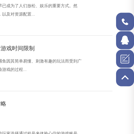
早已成为了人们放松、娱乐的重要方式。然
以及对资源配置...
1710519
时游戏时间限制
在线QQ
J捕鱼因其简单易懂、刺激有趣的玩法而受到广
游戏的过程...
攻略
的玩家选择通过租号来体验心仪的游戏账号，